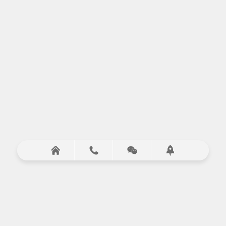



